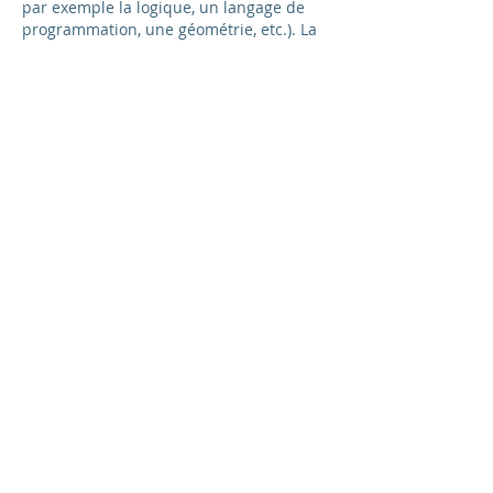
par exemple la logique, un langage de 
programmation, une géométrie, etc.). La 
sémiotique dépend foncièrement des 
moyens de perception et d'action, ce qui 
distingue une ´semiotique visuelle,…
Afficher plus
J'aime
Répondre
caruana.francesca
21 août 2021
C’est une definition au plus juste de ce 
qu’est la semiotique! un outil 
remarquable qui amplifie la capacité 
d’investigation et cette proposition fait 
partie du processus d’ouverture qui n’est 
pas sans fin mais contient la restriction 
de la rigueur scientifique
J'aime
Répondre