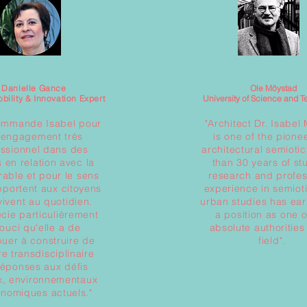
Danielle Gance
Ole Möystad
bility & Innovation Expert
University of Science and 
ommande Isabel pour
"Architect Dr. Isabel
 engagement très
is one of the pione
essionnel dans des
architectural semioti
s en relation avec la
than 30 years of st
urable et pour le sens
research and profes
apportent aux citoyens
experience in semiot
vivent au quotidien.
urban studies has ea
cie particulièrement
a position as one o
souci qu'elle a de
absolute authorities 
buer à construire de
field".
e transdisciplinaire
réponses aux défis
x, environnementaux
onomiques actuels."