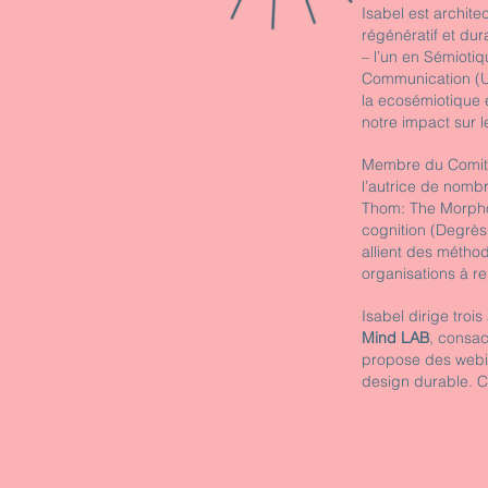
Isabel est archit
régénératif et dur
– l’un en Sémioti
Communication (Un
la ecosémiotique e
notre impact sur l
Membre du Comité 
l’autrice de nom
Thom: The Morphol
cognition (Degrès
allient des méthod
organisations à re
Isabel dirige troi
Mind LAB
, consac
propose des webina
design durable. Ce