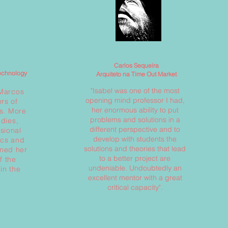
Carlos Sequeira
Technology
Arquiteto na Time Out Market
"Isabel was one of the most
 Marcos
opening mind professor I had,
ers of
her enormous ability to put
cs. More
problems and solutions in a
udies,
different perspective and to
sional
develop with students the
ics and
solutions and theories that lead
rned her
to a better project are
f the
undeniable. Undoubtedly an
in the
excellent mentor with a great
critical capacity".