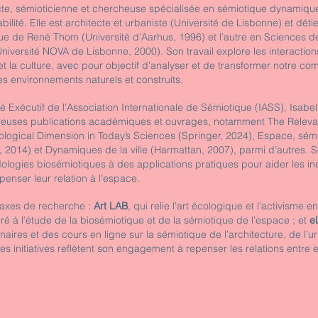
ecte, sémioticienne et chercheuse spécialisée en sémiotique dynamiqu
abilité. Elle est architecte et urbaniste (Université de Lisbonne) et dét
que de René Thom (Université d’Aarhus, 1996) et l’autre en Sciences de
iversité NOVA de Lisbonne, 2000). Son travail explore les interaction
t la culture, avec pour objectif d’analyser et de transformer notre c
es environnements naturels et construits.
Exécutif de l’Association Internationale de Sémiotique (IASS), Isabe
breuses publications académiques et ouvrages, notamment The Relev
ogical Dimension in Today’s Sciences (Springer, 2024), Espace, sémi
, 2014) et Dynamiques de la ville (Harmattan, 2007), parmi d’autres. 
ologies biosémiotiques à des applications pratiques pour aider les ind
penser leur relation à l’espace.
s axes de recherche :
Art LAB
, qui relie l’art écologique et l’activisme 
ré à l’étude de la biosémiotique et de la sémiotique de l’espace ; et
e
ires et des cours en ligne sur la sémiotique de l’architecture, de l’
s initiatives reflètent son engagement à repenser les relations entre 