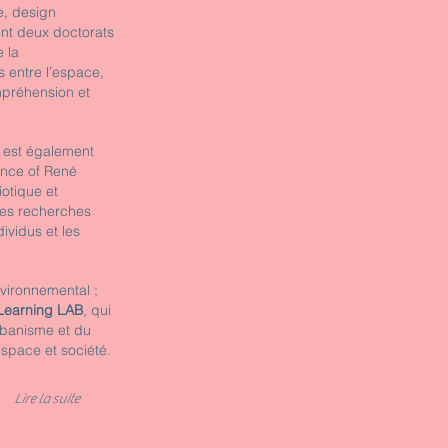
e, design
ient deux doctorats
 la
s entre l’espace,
ompréhension et
l est également
ance of René
otique et
Ses recherches
ividus et les
environnemental ;
Learning LAB
, qui
urbanisme et du
espace et société.
Lire la suite