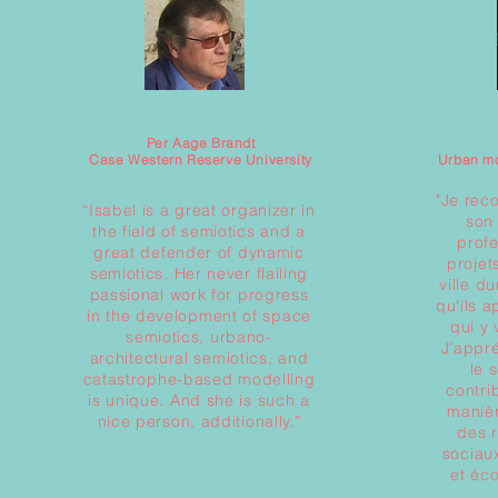
Per Aage Brandt
Case Western Reserve University
Urban mo
"Je rec
“Isabel is a great organizer in
son
the field of semiotics and a
prof
great defender of dynamic
projet
semiotics. Her never flailing
ville d
passional work for progress
qu'ils 
in the development of space
qui y 
semiotics, urbano-
J'appré
architectural semiotics, and
le 
catastrophe-based modelling
contri
is unique. And she is such a
manièr
nice person, additionally.”
des 
sociau
et éc