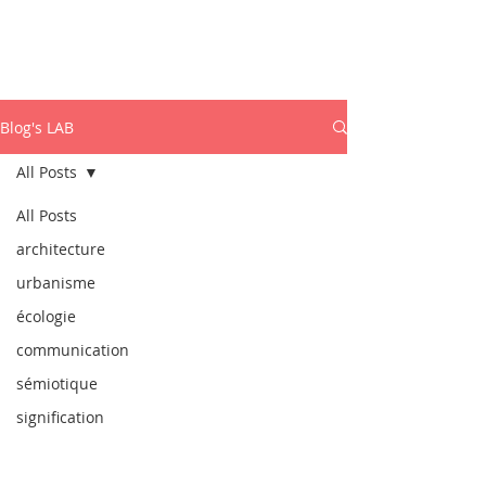
ISABEL MARCOS
PhD. Sémiotique Dynamique
Blog's LAB
All Posts
All Posts
architecture
urbanisme
écologie
communication
sémiotique
signification