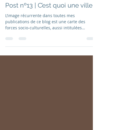
Isabel Marcos
20 mars 2022
2 min de lecture
Post nº13 | C’est quoi une ville ?
L’image récurrente dans toutes mes
publications de ce blog est une carte des
forces socio-culturelles, aussi intitulées
structure...