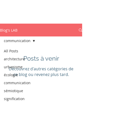
ISABEL MARCOS
PhD. Sémiotique Dynamique
Blog's LAB
communication
All Posts
Posts à venir
architecture
urbanisme
Découvrez d'autres catégories de
ce blog ou revenez plus tard.
écologie
communication
sémiotique
signification