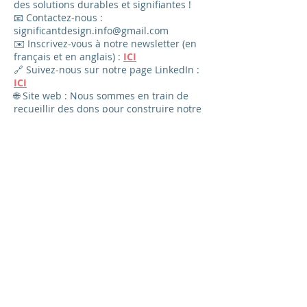
des solutions durables et signifiantes !
📧 Contactez-nous :
significantdesign.info@gmail.com
✉️ Inscrivez-vous à notre newsletter (en
français et en anglais) :
ICI
🔗 Suivez-nous sur notre page LinkedIn :
ICI
🌐 Site web : Nous sommes en train de
recueillir des dons pour construire notre
site web. En attendant, la présidente de
l’association publie certaines de nos
activités sur son site personnel :
ICI
Transformons des idées en actions pour
un monde résilient et durable.