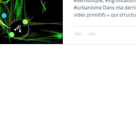
#sémiotique, #signification
#urbanisme Dans ma derniè
vides primitifs » qui structur
© 2014 - 2025 par AFARK/Isabel Marcos