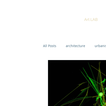
ISABEL MARCOS
Art LAB
PhD. Sémiotique Dynamique
All Posts
architecture
urban