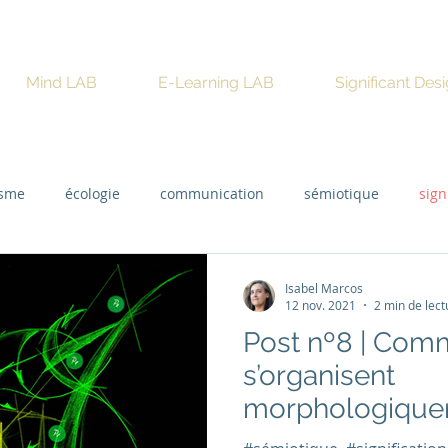
Mind LAB
E-Learning LAB
Significant Des
isme
écologie
communication
sémiotique
sign
Isabel Marcos
12 nov. 2021
2 min de lect
Post nº8 | Com
s’organisent
morphologique
premières ville