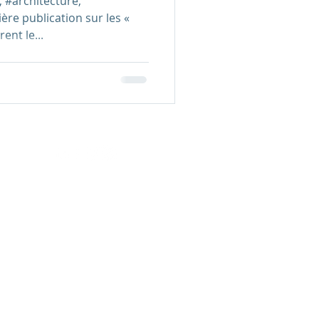
, #architecture,
re publication sur les «
ent le...